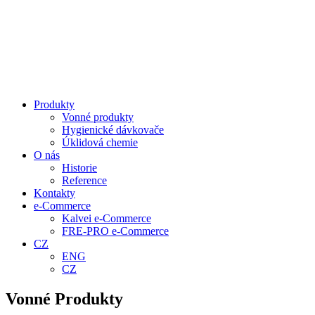
Produkty
Vonné produkty
Hygienické dávkovače
Úklidová chemie
O nás
Historie
Reference
Kontakty
e-Commerce
Kalvei e-Commerce
FRE-PRO e-Commerce
CZ
ENG
CZ
Vonné Produkty